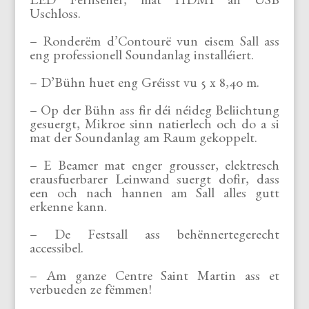
LED Fernseher, mat HDMI an USB
Uschloss.
– Ronderëm d’Contourë vun eisem Sall ass
eng professionell Soundanlag installéiert.
– D’Bühn huet eng Gréisst vu 5 x 8,40 m.
– Op der Bühn ass fir déi néideg Beliichtung
gesuergt, Mikroe sinn natierlech och do a si
mat der Soundanlag am Raum gekoppelt.
– E Beamer mat enger grousser, elektresch
erausfuerbarer Leinwand suergt dofir, dass
een och nach hannen am Sall alles gutt
erkenne kann.
– De Festsall ass behënnertegerecht
accessibel.
– Am ganze Centre Saint Martin ass et
verbueden ze fëmmen!