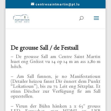
centresaintmartin@pt.lu
De grousse Sall / de Festsall
– De grousse Sall am Centre Saint Martin
huet eng Gréisst vu 14 op 14 m an ass 2,80 m
héich.
– Am Sall fannen, je no Manifestatioun
(Detailer heizou fannt Dir ënnert dem Punkt
“Lokatioun”), bis zu 72 Leit eng Sëtzplaz. Et
stinn Dëscher zur Verfügung fir am Sall
opzestellen.
– Virun der Bühn hänken 2 x 65″ grouss