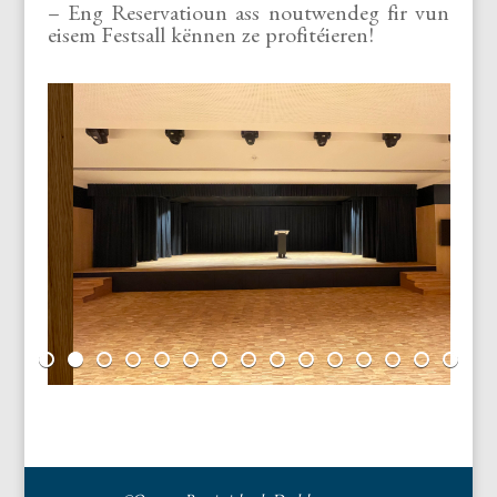
– Eng Reservatioun ass noutwendeg fir vun
eisem Festsall kënnen ze profitéieren!